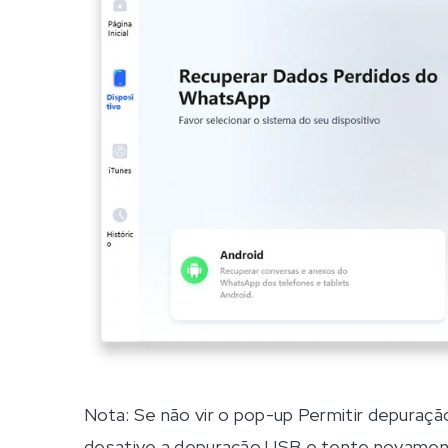
Nota: Se não vir o pop-up Permitir depuraç
desative a depuração USB e tente novamen