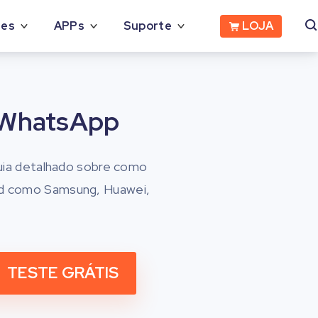
LOJA
des
APPs
Suporte
 WhatsApp
uia detalhado sobre como
id como Samsung, Huawei,
TESTE GRÁTIS