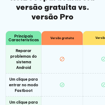
versão gratuita vs.
versão Pro
Principais
Versã
Versão gratuita
Características
Reparar
problemas do
sistema
Android
Um clique para
entrar no modo
Fastboot
Um clique para