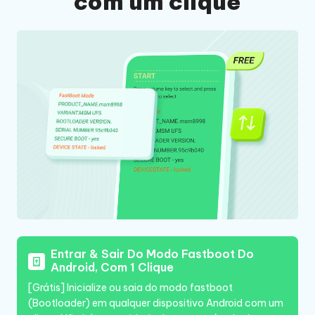
com um clique
Entrar & Sair Do Modo Fastboot Do
Android, Com 1 Clique
[Grátis] Inicialize ou saia do modo fastboot
(Bootloader) em qualquer dispositivo Android com um