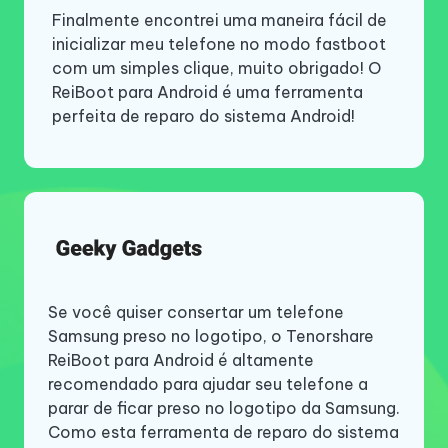
Finalmente encontrei uma maneira fácil de
Recomendo enfaticamente essa excelente
Devo expressar minha maior satisfação
inicializar meu telefone no modo fastboot
ferramenta de reparo do sistema Android a
com o ReiBoot for Android, pois ele se
com um simples clique, muito obrigado! O
qualquer pessoa interessada. Você pode
destaca como o software de reparo de
ReiBoot para Android é uma ferramenta
obter resultados notáveis mesmo que não
sistema Android mais excepcional que já
perfeita de reparo do sistema Android!
possua habilidades ou conhecimentos
utilizei. Com essa ferramenta
avançados.
extraordinária, posso dizer adeus com
segurança a qualquer preocupação
relacionada a problemas móveis
decorrentes das atividades do meu filho.
Se você quiser consertar um telefone
Samsung preso no logotipo, o Tenorshare
O Tenorshare ReiBoot para Android é uma
ReiBoot para Android é altamente
excelente ferramenta de reparo do sistema
recomendado para ajudar seu telefone a
Android que pode ser usada para corrigir o
parar de ficar preso no logotipo da Samsung.
logotipo da Samsung. Se você tem Samsung
O Tenorshare ReiBoot para Android é a
Como esta ferramenta de reparo do sistema
preso no logotipo após a redefinição de
solução ideal para resolver vários problemas