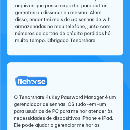
arquivos que posso exportar para outros
Manager para escanear meu iPhone e
tempo e muitas senhas, contas e
gerentes ou dissecar eu mesmo! Além
exportá-las/importá-las com sucesso.
informações de login são salvas nele.
disso, encontrei mais de 50 senhas de wifi
Obrigado por fornecer este gerenciador de
Agora, quero organizá-las e também deixar
armazenadas no meu telefone, junto com
senhas e guia detalhado. Também muito
meu iPhone usá-las. Então, decidi usar a
números de cartão de crédito perdidos há
obrigado pela sua gentil equipe de suporte.
ferramenta para gerenciar as senhas.
muito tempo. Obrigado Tenorshare!
O gerenciador de senhas Tenorshare 4ukey é
O Tenorshare 4uKey Password Manager é um
O Tenorshare 4uKey Password Manager é um
um gerenciador de senhas para iOS. Com
software versátil que oferece uma
gerenciador de senhas iOS tudo-em-um
este software, você pode visualizar,
variedade de recursos úteis para gerenciar
para usuários de PC para melhor atender às
encontrar, recuperar, exportar e gerenciar
senhas e encontrar senhas de Wi-Fi salvas
necessidades de dispositivos iPhone e iPad.
todas as senhas no iPhone e iPad. Isso pode
em iPhones e iPads. Isso é particularmente
Ele pode ajudar a gerenciar melhor as
ser muito útil, especialmente quando você
útil para usuários que precisam se conectar