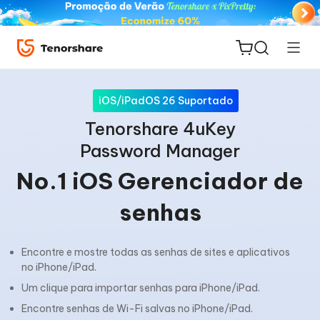
iOS/iPadOS 26 Suportado
Tenorshare 4uKey
Password Manager
ReiBoot
No.1 iOS Gerenciador de
for iOS
senhas
PDNob
Novo
PDF
Encontre e mostre todas as senhas de sites e aplicativos
Editor
no iPhone/iPad.
Um clique para importar senhas para iPhone/iPad.
iAnyGo
Encontre senhas de Wi-Fi salvas no iPhone/iPad.