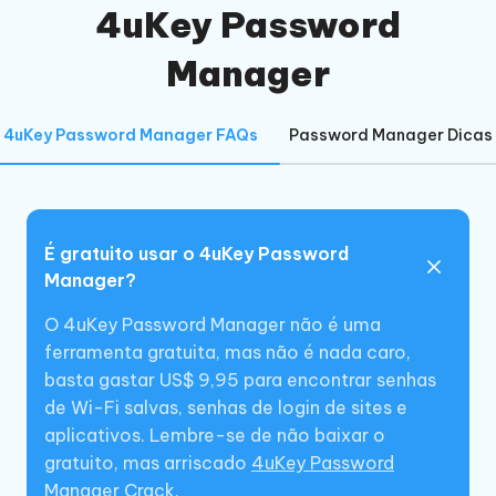
4uKey Password
Manager
4uKey Password Manager FAQs
Password Manager Dicas
É gratuito usar o 4uKey Password
Manager?
O 4uKey Password Manager não é uma
ferramenta gratuita, mas não é nada caro,
basta gastar US$ 9,95 para encontrar senhas
de Wi-Fi salvas, senhas de login de sites e
aplicativos. Lembre-se de não baixar o
gratuito, mas arriscado
4uKey Password
Manager Crack
.