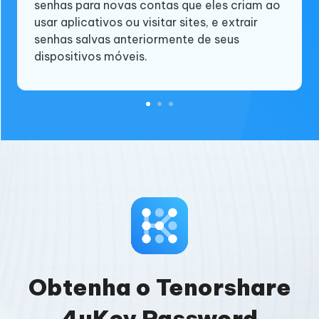
senhas para novas contas que eles criam ao
esquece senhas de Wi-Fi, senhas de login de
a uma rede Wi-Fi ou fazer login em um site,
usar aplicativos ou visitar sites, e extrair
aplicativos ou outras senhas importantes do
mas não conseguem lembrar das senhas.
senhas salvas anteriormente de seus
iOS.
dispositivos móveis.
Obtenha o Tenorshare
4uKey Password