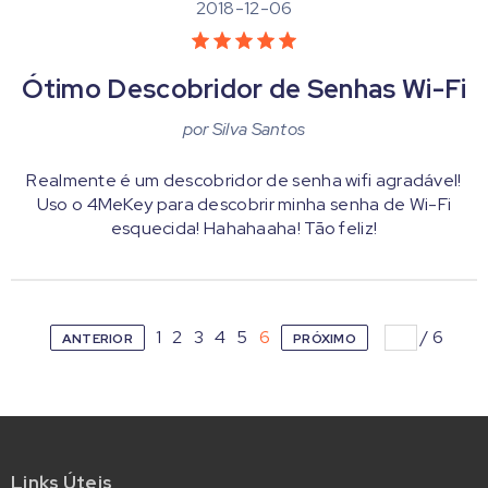
2018-12-06
Ótimo Descobridor de Senhas Wi-Fi
por
Silva Santos
Realmente é um descobridor de senha wifi agradável!
Uso o 4MeKey para descobrir minha senha de Wi-Fi
esquecida! Hahahaaha! Tão feliz!
1
2
3
4
5
6
/
6
ANTERIOR
PRÓXIMO
Links Úteis