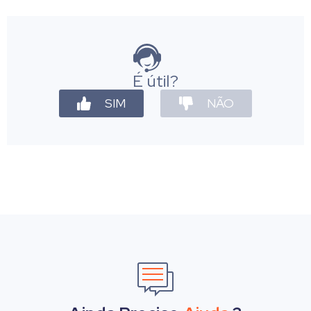
É útil?
SIM
NÃO