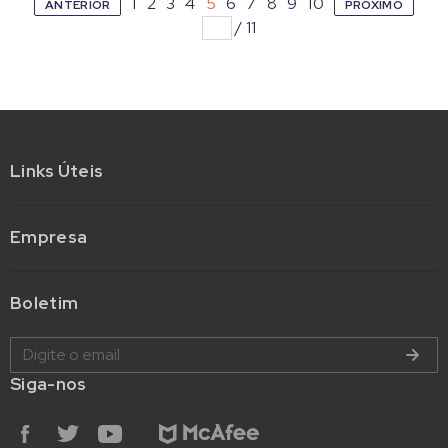
1
2
3
4
5
6
7
8
9
10
ANTERIOR
PRÓXIMO
/
11
Links Úteis
Empresa
Boletim
Siga-nos