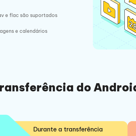
v e flac são suportados
agens e calendários
transferência do Androi
Durante a transferência