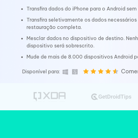
Ver todos os produtos
Celular
Transfira dados do iPhone para o Android sem r
Tenorshare AI Writer
Tenors
Transfira seletivamente os dados necessário
iAnyGo- iOS APP
iAnyGo
Escreva de forma mais inteligente,
Transfor
restauração completa.
rápida e melhor com IA
semelha
Androi
Alterar a localização do iPhone sem PC
Alterar 
Mesclar dados no dispositivo de destino. Ne
dispositivo será sobrescrito.
UltData for Android APP
Cleanu
Mude de mais de 8.000 dispositivos Android p
Recuperar dados do Android sem PC
Limpe o 
Comen
Disponível para: