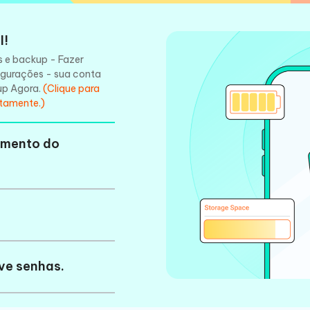
l!
s e backup - Fazer
igurações - sua conta
up Agora.
(Clique para
itamente.)
amento do
Faça logout de aplicativos e salve senhas.