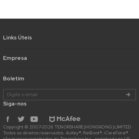
Links Úteis
Empresa
Boletim
Siga-nos
Copyright © 2007-2026 TENORSHARE(HONGKONG)LIMITED
Todos os direitos reservados. 4uKey®, ReiBoot®, iCareFone®
são marcas registradas da Tenorshare Inc., registrada no US.