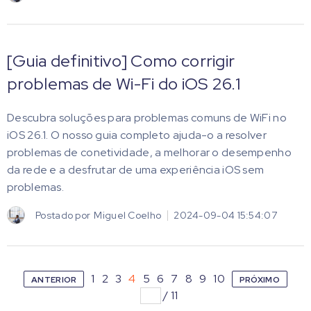
[Guia definitivo] Como corrigir
problemas de Wi-Fi do iOS 26.1
Descubra soluções para problemas comuns de WiFi no
iOS 26.1. O nosso guia completo ajuda-o a resolver
problemas de conetividade, a melhorar o desempenho
da rede e a desfrutar de uma experiência iOS sem
problemas.
Postado por
Miguel Coelho
2024-09-04 15:54:07
1
2
3
4
5
6
7
8
9
10
ANTERIOR
PRÓXIMO
/
11