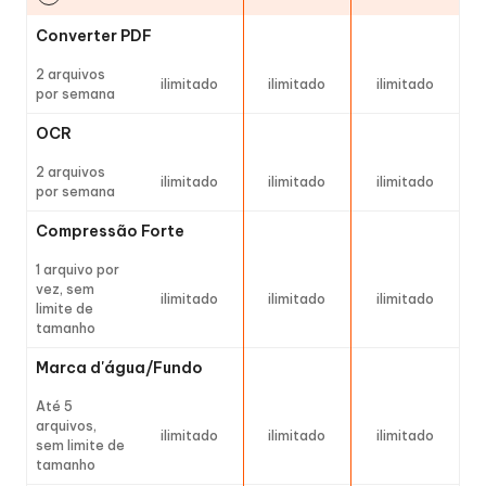
Converter PDF
2 arquivos
ilimitado
ilimitado
ilimitado
por semana
OCR
2 arquivos
ilimitado
ilimitado
ilimitado
por semana
Compressão Forte
1 arquivo por
vez, sem
ilimitado
ilimitado
ilimitado
limite de
tamanho
Marca d'água/Fundo
Até 5
arquivos,
ilimitado
ilimitado
ilimitado
sem limite de
tamanho