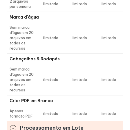
2 arquivos
ilimitado
ilimitado
ilimitado
por semana
Marca d'água
Sem marca
d'água em 20
arquivos em
ilimitado
ilimitado
ilimitado
todos os
recursos
Cabeçalhos & Rodapés
Sem marca
d'água em 20
arquivos em
ilimitado
ilimitado
ilimitado
todos os
recursos
Criar PDF em Branco
Apenas
ilimitado
ilimitado
ilimitado
formato PDF
Processamento em Lote