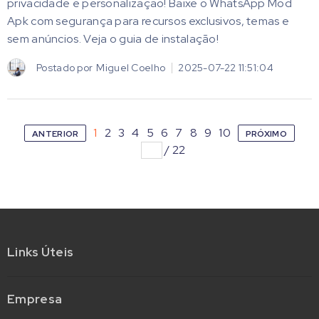
privacidade e personalização! Baixe o WhatsApp Mod
Apk com segurança para recursos exclusivos, temas e
sem anúncios. Veja o guia de instalação!
Postado por
Miguel Coelho
2025-07-22 11:51:04
1
2
3
4
5
6
7
8
9
10
ANTERIOR
PRÓXIMO
/
22
Links Úteis
Empresa