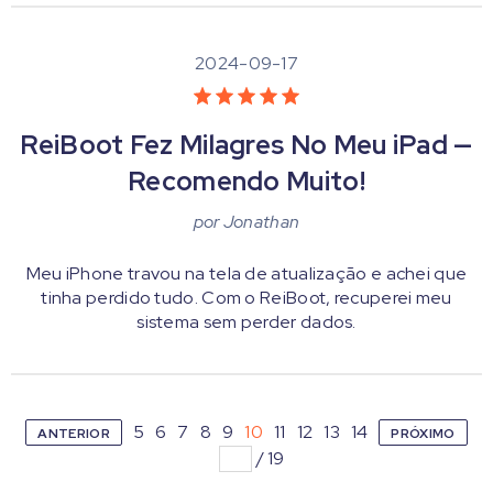
2024-09-17
ReiBoot Fez Milagres No Meu iPad —
Recomendo Muito!
por
Jonathan
Meu iPhone travou na tela de atualização e achei que
tinha perdido tudo. Com o ReiBoot, recuperei meu
sistema sem perder dados.
5
6
7
8
9
10
11
12
13
14
ANTERIOR
PRÓXIMO
/
19