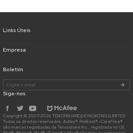
Links Úteis
Empresa
Boletim
Siga-nos
Copyright © 2007-2026 TENORSHARE(HONGKONG)LIMITED
Todos os direitos reservados. 4uKey®, ReiBoot®, iCareFone®
são marcas registradas da Tenorshare Inc., registrada no US.
iPod®, iPhone®, iPad®, iTunes® e Mac® são marcas comerciais