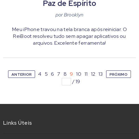
Paz de Espírito
por
Brooklyn
Meu iPhone travou na tela branca após reiniciar. O
ReiBoot resolveu tudo sem apagar aplicativos ou
arquivos. Excelente ferramenta!
4
5
6
7
8
9
10
11
12
13
ANTERIOR
PRÓXIMO
/
19
Links Úteis