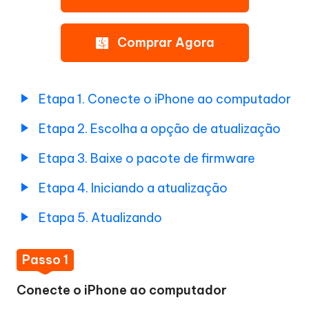
o
iPhone
Comprar Agora
ao
computador
Etapa
2.
Etapa 1. Conecte o iPhone ao computador
Escolha
Etapa 2. Escolha a opção de atualização
a
opção
Etapa 3. Baixe o pacote de firmware
de
atualização
Etapa 4. Iniciando a atualização
Etapa
Etapa 5. Atualizando
3.
Baixe
o
Passo 1
pacote
de
Conecte o iPhone ao computador
firmware