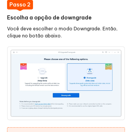
Fábrica
Passo 2
Colocar
Escolha a opção de downgrade
iPhone/iPad/iPod
Você deve escolher o modo Downgrade. Então,
no
clique no botão abaixo.
Modo
de
Recuperação
Corrigir
o
Erro
14
do
iTunes
ou
o
Erro
14