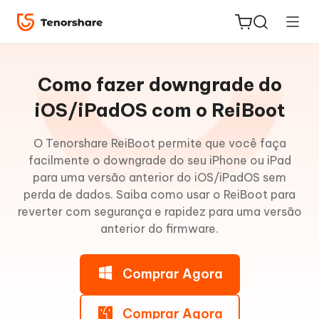
Guia
do
Como fazer downgrade do
Win
iOS/iPadOS com o ReiBoot
Entrar
O Tenorshare ReiBoot permite que você faça
ReiBoot
no
facilmente o downgrade do seu iPhone ou iPad
for iOS
modo
para uma versão anterior do iOS/iPadOS sem
de
perda de dados. Saiba como usar o ReiBoot para
PDNob
recuperação
reverter com segurança e rapidez para uma versão
Novo
PDF
anterior do firmware.
Editor
Sair
do
Comprar Agora
iAnyGo
Modo
de
Recuperação
Comprar Agora