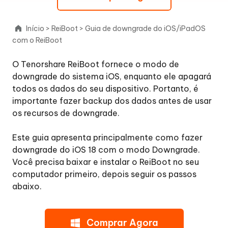
Reparar
Início
>
ReiBoot
>
Guia de downgrade do iOS/iPadOS
o
com o ReiBoot
Sistema
iOS
O Tenorshare ReiBoot fornece o modo de
downgrade do sistema iOS, enquanto ele apagará
Atualizar
todos os dados do seu dispositivo. Portanto, é
o
importante fazer backup dos dados antes de usar
iOS/iPadOS
os recursos de downgrade.
Faça
Este guia apresenta principalmente como fazer
o
downgrade do iOS 18 com o modo Downgrade.
downgrade
Você precisa baixar e instalar o ReiBoot no seu
do
computador primeiro, depois seguir os passos
iOS/iPadOS
abaixo.
Etapa
1.
Comprar Agora
Conecte