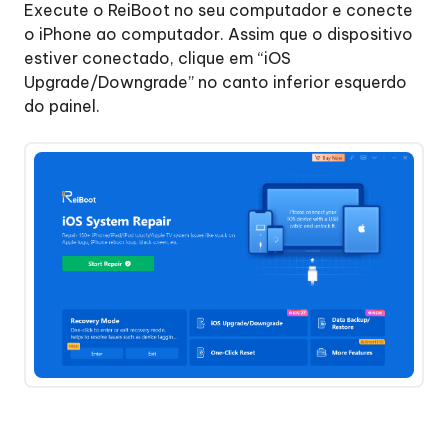
Execute o ReiBoot no seu computador e conecte
Reparar
Etapa
o iPhone ao computador. Assim que o dispositivo
o
4.
estiver conectado, clique em “iOS
Sistema
Iniciando
Upgrade/Downgrade” no canto inferior esquerdo
MacOS
a
do painel.
atualização
Atualizar
Etapa
o
5.Atualizando
macOS
Faça
o
downgrade
do
macOS
Redefinir
iPhone
de