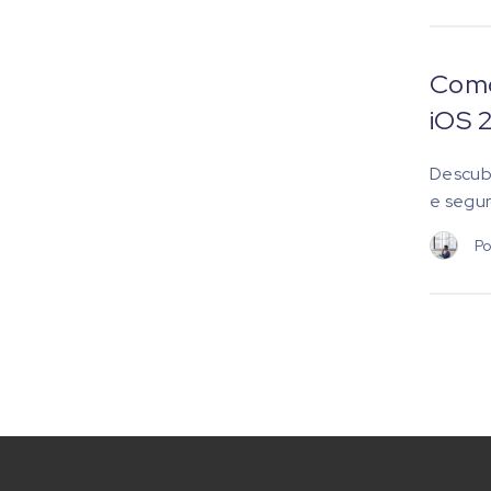
Como
iOS 
Descubr
e segur
Po