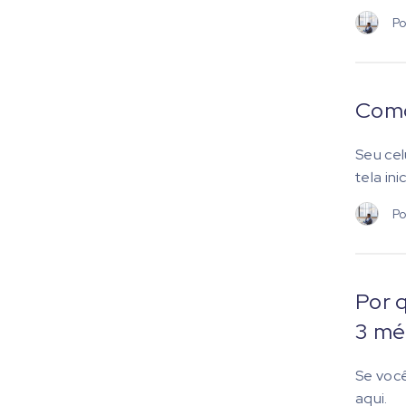
Po
Como
Seu cel
tela inic
Po
Por 
3 mé
Se você
aqui.