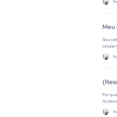
Po
Meu 
Seu cel
celular
Po
(Res
Por que
Android
Po