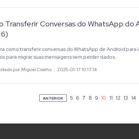
 Transferir Conversas do WhatsApp do A
26)
a como transferir conversas do WhatsApp de Android para i
os para migrar suas mensagens sem perder dados.
stado por
Miguel Coelho
2025-01-17 10:17:14
5
6
7
8
9
10
11
12
13
14
ANTERIOR