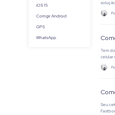
solução
iOS 15
Po
Corrigir Android
GPS
Como
WhatsApp
Tem dúv
celular
Po
Como
Seu cel
Fastboo