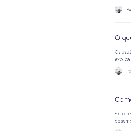
Po
O que
Os usuá
explica
Po
Como 
Explore
desemp