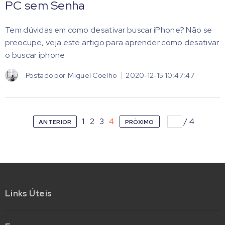
PC sem Senha
Tem dúvidas em como desativar buscar iPhone? Não se
preocupe, veja este artigo para aprender como desativar
o buscar iphone.
Postado por
Miguel Coelho
2020-12-15 10:47:47
1
2
3
4
/
4
ANTERIOR
PRÓXIMO
Links Úteis