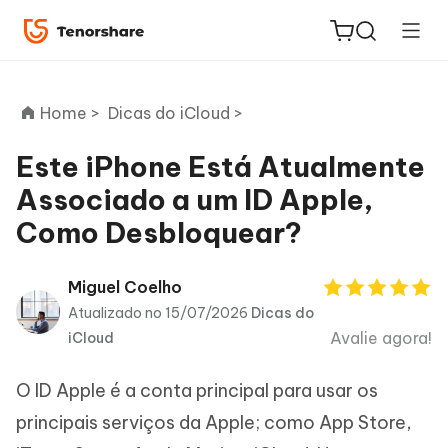
Home >
Dicas do iCloud >
Este iPhone Está Atualmente
Associado a um ID Apple,
ReiBoot
Como Desbloquear?
for iOS
PDNob
Miguel Coelho
Novo
PDF
Atualizado no 15/07/2026
Dicas do
Editor
Avalie agora!
iCloud
iAnyGo
O ID Apple é a conta principal para usar os
principais serviços da Apple; como App Store,