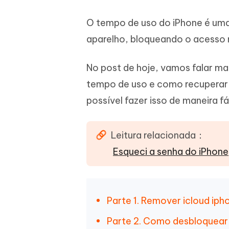
iAnyGo- iOS APP
iAnyGo
Escreva de forma mais inteligente,
Transfor
rápida e melhor com IA
semelha
O tempo de uso do iPhone é uma
Androi
Alterar a localização do iPhone sem PC
Alterar 
aparelho, bloqueando o acesso n
UltData for Android APP
Cleanu
No post de hoje, vamos falar ma
Recuperar dados do Android sem PC
Limpe o 
tempo de uso e como recuperar 
possível fazer isso de maneira fá
Leitura relacionada：
Esqueci a senha do iPhon
Parte 1. Remover icloud ip
Parte 2. Como desbloquear