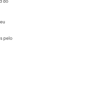
d do
seu
s pelo