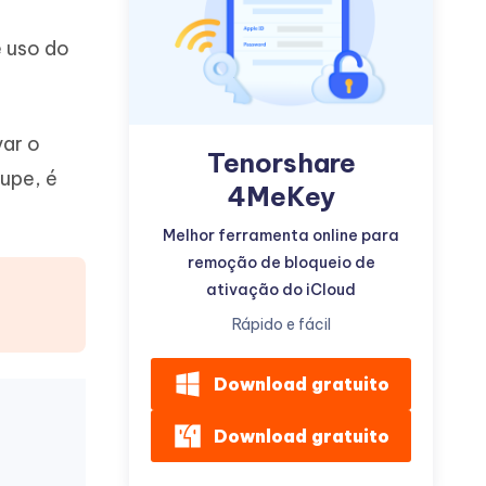
 uso do
var o
Tenorshare
Mais dicas úteis
upe, é
4MeKey
Melhor ferramenta online para
remoção de bloqueio de
ativação do iCloud
Rápido e fácil
Download gratuito
Download gratuito