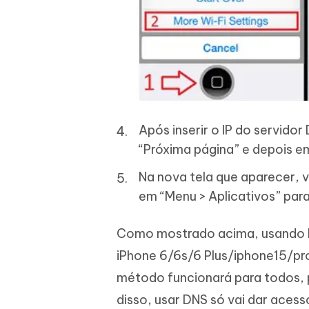
Após inserir o IP do servido
“Próxima página” e depois e
Na nova tela que aparecer,
em “Menu > Aplicativos” para
Como mostrado acima, usando D
iPhone 6/6s/6 Plus/iphone15/pr
método funcionará para todos, 
disso, usar DNS só vai dar acess