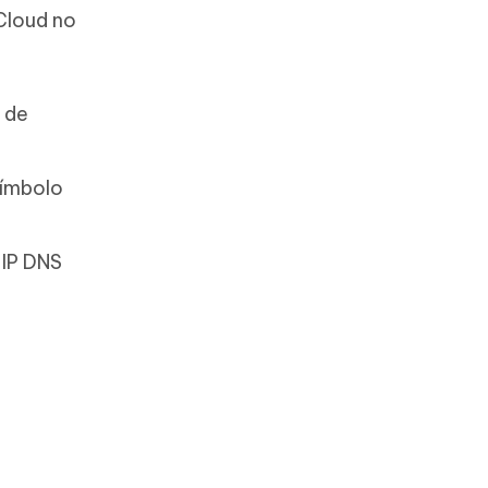
Cloud no
 de
símbolo
 IP DNS