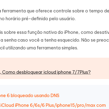
Novo
 - APP GPS Falso para
iCareFone Transferir APP
me o conteúdo da IA em algo
nte ao humano
 ferramenta que oferece controle sobre o tempo de
d
Transferir bate-papo do Whatsapp
Android/iPhone
a localização do Android sem PC
o horário pré-definido pelo usuário.
p Pro APP
is sobre essa função nativa do iPhone, como desati
iPhone com IA gratuitamente
a senha caso você a tenha esquecido. Não se preoc
cil utilizando uma ferramenta simples.
e, Como desbloquear icloud iphone 7/7Plus?
hone 6 bloqueado usando DNS
 iCloud iPhone 6/6s/6 Plus/iphone15/pro/max com