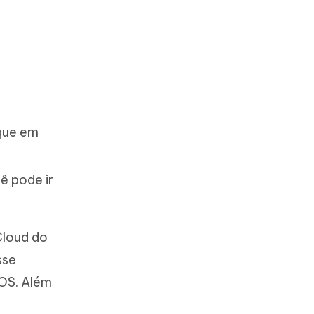
oque em
ê pode ir
Cloud do
sse
iOS. Além