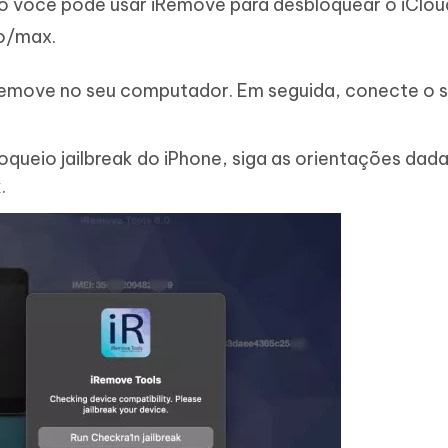
o você pode usar iRemove para desbloquear o iClou
ro/max.
iRemove no seu computador. Em seguida, conecte o 
oqueio jailbreak do iPhone, siga as orientações dada
.