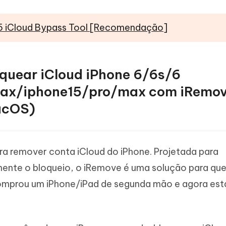
5 iCloud Bypass Tool [Recomendação]
quear iCloud iPhone 6/6s/6
max/iphone15/pro/max com iRemo
acOS)
a remover conta iCloud do iPhone. Projetada para
ente o bloqueio, o iRemove é uma solução para qu
omprou um iPhone/iPad de segunda mão e agora est