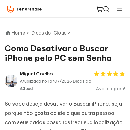
Home >
Dicas do iCloud >
Como Desativar o Buscar
iPhone pelo PC sem Senha
ReiBoot
for iOS
Miguel Coelho
Atualizado no 15/07/2026
Dicas do
PDNob
Avalie agora!
iCloud
Novo
PDF
Editor
Se você deseja desativar o Buscar iPhone, seja
iAnyGo
porque não gosta da ideia que outra pessoa
com seus dados possa rastrear sua localização