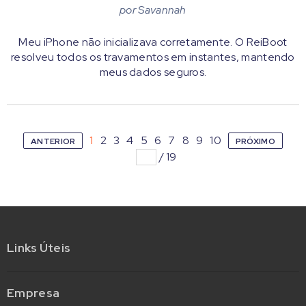
por
Savannah
Meu iPhone não inicializava corretamente. O ReiBoot
resolveu todos os travamentos em instantes, mantendo
meus dados seguros.
1
2
3
4
5
6
7
8
9
10
ANTERIOR
PRÓXIMO
/
19
Links Úteis
Empresa