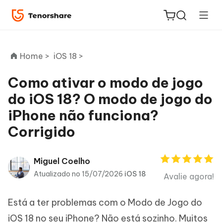
Home >
iOS 18 >
Como ativar o modo de jogo
do iOS 18? O modo de jogo do
ReiBoot
iPhone não funciona?
for iOS
Corrigido
PDNob
Novo
PDF
Miguel Coelho
Editor
Atualizado no 15/07/2026
iOS 18
Avalie agora!
iAnyGo
Está a ter problemas com o Modo de Jogo do
iOS 18 no seu iPhone? Não está sozinho. Muitos