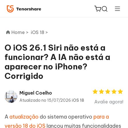
Home >
iOS 18 >
O iOS 26.1 Siri não está a
funcionar? A IA não está a
ReiBoot
aparecer no iPhone?
for iOS
Corrigido
PDNob
Novo
PDF
Miguel Coelho
Editor
Atualizado no 15/07/2026
iOS 18
Avalie agora!
iAnyGo
A
atualização
do sistema operativo
para a
versão 18 do iOS
lançou muitas funcionalidades