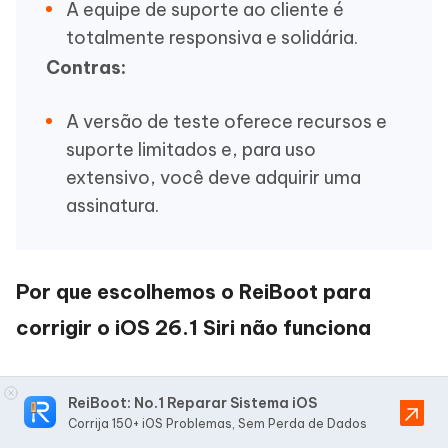
A equipe de suporte ao cliente é
totalmente responsiva e solidária.
Contras:
A versão de teste oferece recursos e
suporte limitados e, para uso
extensivo, você deve adquirir uma
assinatura.
Por que escolhemos o ReiBoot para
corrigir o iOS 26.1 Siri não funciona
O ReiBoot
é uma solução definitiva para
ReiBoot: No.1 Reparar Sistema iOS
resolver vários problemas com dispositivos iOS
Corrija 150+ iOS Problemas, Sem Perda de Dados