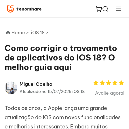
Home >
iOS 18 >
Como corrigir o travamento
de aplicativos do iOS 18? O
ReiBoot
melhor guia aqui
for iOS
PDNob
Miguel Coelho
Novo
PDF
Atualizado no 15/07/2026
iOS 18
Avalie agora!
Editor
Todos os anos, a Apple lança uma grande
iAnyGo
atualização do iOS com novas funcionalidades
e melhorias interessantes. Embora muitos