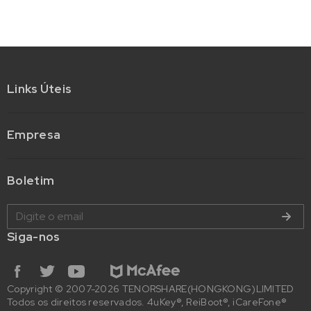
Links Úteis
Empresa
Boletim
Siga-nos
Copyright © 2007-2026 TENORSHARE(HONGKONG)LIMITED
Todos os direitos reservados. 4uKey®, ReiBoot®, iCareFone®