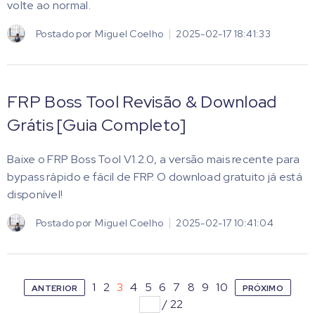
volte ao normal.
Postado por
Miguel Coelho
2025-02-17 18:41:33
FRP Boss Tool Revisão & Download
Grátis [Guia Completo]
Baixe o FRP Boss Tool V1.2.0, a versão mais recente para
bypass rápido e fácil de FRP. O download gratuito já está
disponível!
Postado por
Miguel Coelho
2025-02-17 10:41:04
1
2
3
4
5
6
7
8
9
10
ANTERIOR
PRÓXIMO
/
22