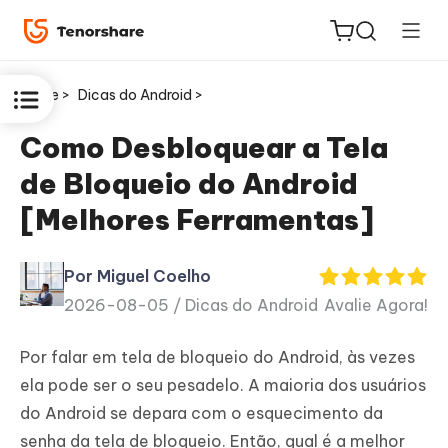
Home >
Dicas do Android >
Como Desbloquear a Tela
de Bloqueio do Android
ReiBoot
[Melhores Ferramentas]
for iOS
Por Miguel Coelho
PDNob
2026-08-05 /
Dicas do Android
Avalie Agora!
Novo
PDF
Editor
Por falar em tela de bloqueio do Android, às vezes
ela pode ser o seu pesadelo. A maioria dos usuários
iAnyGo
do Android se depara com o esquecimento da
senha da tela de bloqueio. Então, qual é a melhor