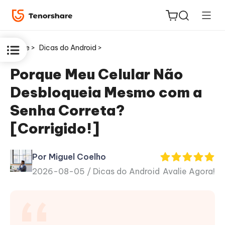
Home >
Dicas do Android >
Porque Meu Celular Não
Desbloqueia Mesmo com a
ReiBoot
Senha Correta?
for iOS
[Corrigido!]
PDNob
Novo
PDF
Por Miguel Coelho
Editor
2026-08-05 /
Dicas do Android
Avalie Agora!
iAnyGo