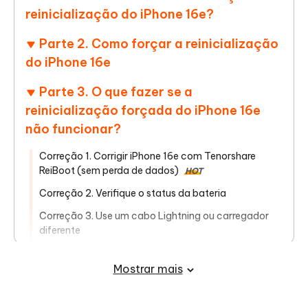
reinicialização do iPhone 16e?
Parte 2. Como forçar a reinicialização
do iPhone 16e
Parte 3. O que fazer se a
reinicialização forçada do iPhone 16e
não funcionar?
Correção 1. Corrigir iPhone 16e com Tenorshare
ReiBoot (sem perda de dados)
HOT
Correção 2. Verifique o status da bateria
Correção 3. Use um cabo Lightning ou carregador
diferente
Correção 4. Tente conectar-se a um computador
Mostrar mais
Correção 5. Se o iPhone ainda estiver travado, tente
o Modo de Recuperação ou o Modo DFU.