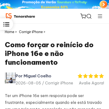
Home >
Corrigir iPhone >
Como forçar o reinício do
iPhone 16e e não
ReiBoot
funcionamento
for iOS
Por Miguel Coelho
PDNob
2026-08-05 /
Corrigir iPhone
Avalie Agora!
Novo
PDF
Editor
Ter um iPhone 16e sem resposta pode ser
frustrante, especialmente quando ele está travado
iAnyGo