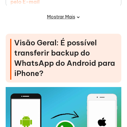
pelo E-mail
Maneira 4: Como Transferir Backup do
Mostrar Mais
Whatsapp do Android para iPhone pelo
Move to iOS
Visão Geral: É possível
Maneira 5: Como Passar Backup do
Whatsapp Android para iPhone pelo
transferir backup do
AnyTrans
WhatsApp do Android para
iPhone?