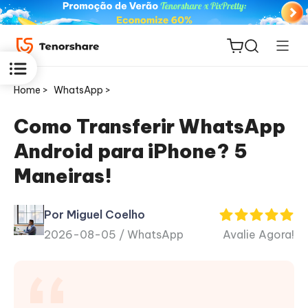
Home >
WhatsApp >
Como Transferir WhatsApp
Android para iPhone? 5
ReiBoot
Maneiras!
for iOS
Por Miguel Coelho
PDNob
2026-08-05 /
WhatsApp
Avalie Agora!
Novo
PDF
Editor
iAnyGo