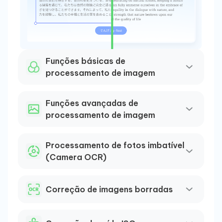
Re
Funções básicas de
Do
processamento de imagem
O no
Funções avançadas de
Tecn
processamento de imagem
Docu
estr
reco
Processamento de fotos imbatível
reco
(Camera OCR)
recu
A
Correção de imagens borradas
i
m