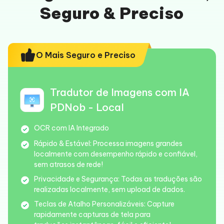
Seguro & Preciso
O Mais Seguro e Preciso
Tradutor de Imagens com IA
PDNob - Local
OCR com IA Integrado
Rápido & Estável:
Processa imagens grandes
localmente com desempenho rápido e confiável,
sem atrasos de rede!
Privacidade e Segurança:
Todas as traduções são
realizadas localmente, sem upload de dados.
Teclas de Atalho Personalizáveis:
Capture
rapidamente capturas de tela para