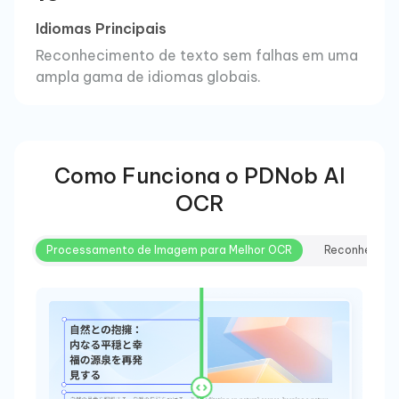
Idiomas Principais
Reconhecimento de texto sem falhas em uma
ampla gama de idiomas globais.
Como Funciona o PDNob AI
OCR
Processamento de Imagem para Melhor OCR
Reconhecime