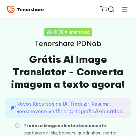
AI-OCR Alimentado
Tenorshare PDNob
Grátis Al Image
ReiBoot
Translator - Converta
for iOS
imagem a texto agora!
PDNob
Novo
PDF
Editor
Novos Recursos de IA: Traduzir, Resumir,
Reescrever e Verificar Ortografia/Gramática
iAnyGo
Traduza imagens instantaneamente
:
capturas de tela, banners, quadrinhos, escrita