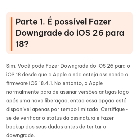
como voltar pro iOS 18 sem computador
Parte 4. Perguntas frequentes sobre
Parte 1. É possível Fazer
Como Fazer Downgrade iOS 26 e como
Downgrade do iOS 26 para
voltar pro iOS 18
18?
P1. Por que é tão difícil Fazer Downgrade iOS 26 para
18?
P2. Posso fazer jailbreak no iOS 26?
Sim. Você pode Fazer Downgrade do iOS 26 para o
iOS 18 desde que a Apple ainda esteja assinando o
P3. É possível realizar o iOS 26 downgrade sem
iTunes?
firmware iOS 18.4.1. No entanto, a Apple
normalmente para de assinar versões antigas logo
após uma nova liberação, então essa opção está
disponível apenas por tempo limitado. Certifique-
se de verificar o status da assinatura e fazer
backup dos seus dados antes de tentar o
downgrade.