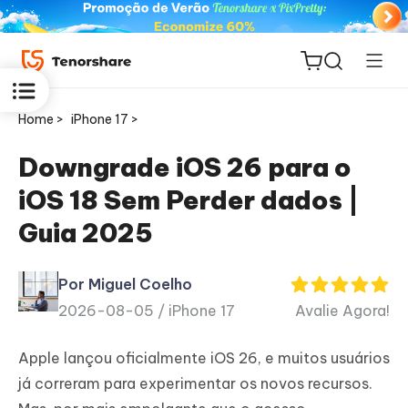
Home >
iPhone 17 >
Downgrade iOS 26 para o
iOS 18 Sem Perder dados |
ReiBoot
Guia 2025
for iOS
Por Miguel Coelho
PDNob
2026-08-05 /
iPhone 17
Avalie Agora!
Novo
PDF
Editor
Apple lançou oficialmente iOS 26, e muitos usuários
já correram para experimentar os novos recursos.
iAnyGo