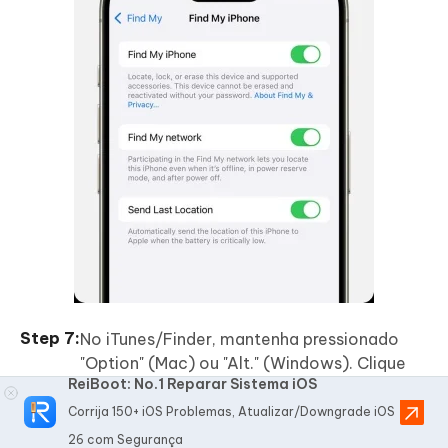
No iTunes/Finder, mantenha pressionado
"Option" (Mac) ou "Alt." (Windows). Clique
ReiBoot: No.1 Reparar Sistema iOS
em "Restaurar iPhone/iPad."
Corrija 150+ iOS Problemas, Atualizar/Downgrade iOS
26 com Segurança