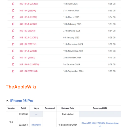
TheAppleWiki