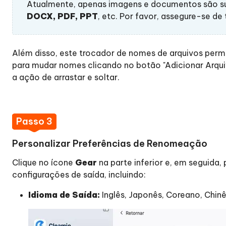
ar Grátis
Atualmente, apenas imagens e documentos são su
DOCX, PDF, PPT
, etc. Por favor, assegure-se de
ar Agora
Além disso, este trocador de nomes de arquivos perm
para mudar nomes clicando no botão "Adicionar Arquiv
a ação de arrastar e soltar.
Passo 3
Personalizar Preferências de Renomeação
Clique no ícone
Gear
na parte inferior e, em seguida
configurações de saída, incluindo:
Idioma de Saída:
Inglês, Japonês, Coreano, Chinê