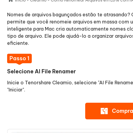
no
Mac
Nomes de arquivos bagunçados estão te atrasando?
permite que você renomeie arquivos em massa com um
Como
inteligente para Mac cria automaticamente nomes cl
Remover
tipo de arquivo. Ele pode ajudá-lo a organizar arquiv
Imagens
eficiente.
Semelhantes
no
Passo 1
Mac
Selecione AI File Renamer
Como
Inicie o Tenorshare Cleamio, selecione "AI File Renam
Encontrar
"Iniciar".
e
Remover
Arquivos
Compra
Grandes
no
Mac