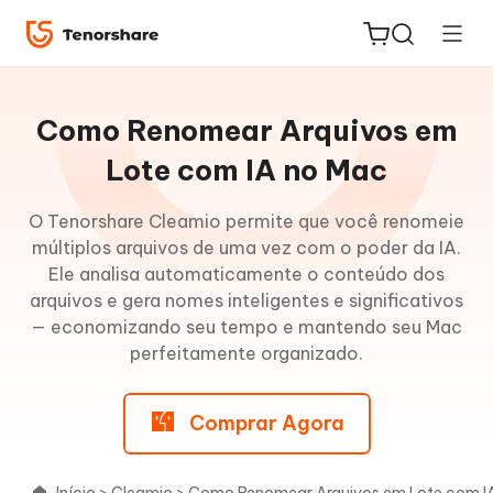
Guia
do
Como Renomear Arquivos em
Mac
Lote com IA no Mac
Como
O Tenorshare Cleamio permite que você renomeie
ReiBoot
Limpar
múltiplos arquivos de uma vez com o poder da IA.
for iOS
Arquivos
Ele analisa automaticamente o conteúdo dos
Desnecessários
arquivos e gera nomes inteligentes e significativos
PDNob
no
— economizando seu tempo e mantendo seu Mac
Novo
PDF
Mac
perfeitamente organizado.
Editor
Como
Comprar Agora
iAnyGo
Excluir
Arquivos
Duplicados
Início
>
Cleamio
>
Como Renomear Arquivos em Lote com I