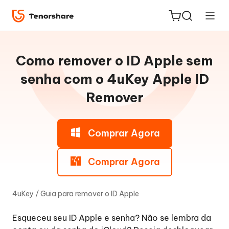
Guia
do
Como remover o ID Apple sem
Win
senha com o 4uKey Apple ID
Remover
Remover
ReiBoot
senha
for iOS
do
Comprar Agora
iPhone
PDNob
Novo
PDF
Comprar Agora
Remover
Editor
o
ID
4uKey
/
Guia para remover o ID Apple
Apple
iAnyGo
sem
Esqueceu seu ID Apple e senha? Não se lembra da
senha