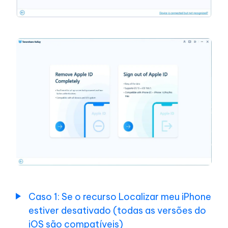
sem
perda
Ignorar
tela
de
bloqueio
MDM
Ver
as
Senhas
no
iPhone
Caso 1: Se o recurso Localizar meu iPhone
estiver desativado (todas as versões do
iOS são compatíveis)