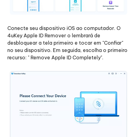
meu
celular
ligado
(iOS
Conecte seu dispositivo iOS ao computador. O
11.4
Remover
4uKey Apple ID Remover o lembrará de
e
Código
desbloquear a tela primeiro e tocar em "Confiar"
superior)
do
no seu dispositivo. Em seguida, escolha o primeiro
Tempo
recurso: " Remove Apple ID Completely".
Remover
ID
Apple
sem
senha
Sair
do
ID
Apple