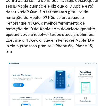
conta ou da senha do iCloud? Deseja desbloquear
seu ID Apple quando ele diz que o ID Apple está
Caso
desativado? Qual é a ferramenta gratuita de
1:
remoção do Apple ID? Não se preocupe, o
Encontrar
Tenorshare 4uKey, a melhor ferramenta de
meu
remoção de ID da Apple com download gratuito,
isento
ajudará você a resolver todos esses problemas.
Caso
Execute o 4uKey, clique em Remover Apple ID e
2:
inicie o processo para seu iPhone 6s, iPhone 15,
Encontrar
etc.
meu
celular
ligado
(iOS
11.4
abaixo)
Caso
3:
Encontrar