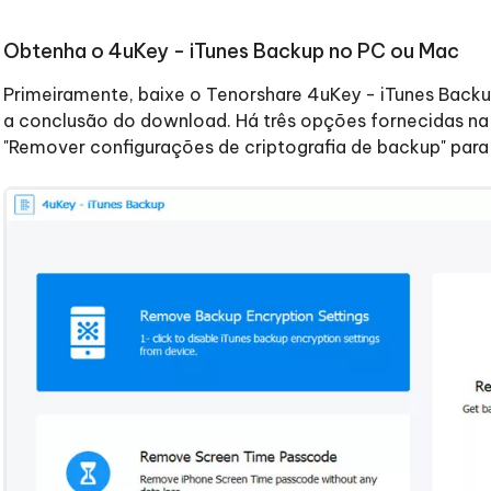
Novo
 - APP GPS Falso para
iCareFone Transferir APP
me o conteúdo da IA em algo
nte ao humano
d
Obtenha o 4uKey - iTunes Backup no PC ou Mac
Transferir bate-papo do Whatsapp
Android/iPhone
a localização do Android sem PC
Primeiramente, baixe o Tenorshare 4uKey - iTunes Backu
a conclusão do download. Há três opções fornecidas na i
p Pro APP
"Remover configurações de criptografia de backup" para 
iPhone com IA gratuitamente