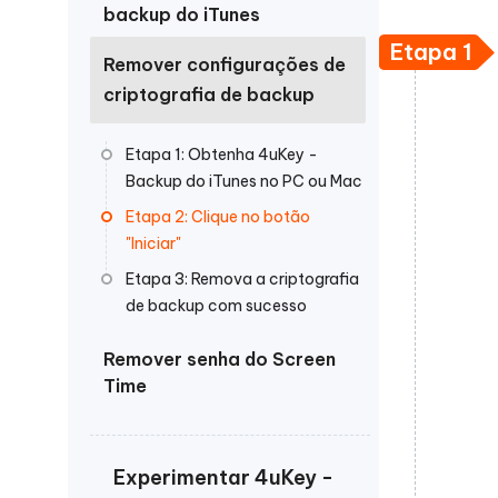
backup do iTunes
iAnyGo- iOS APP
iAnyGo
Escreva de forma mais inteligente,
Transfor
rápida e melhor com IA
semelha
Androi
Etapa 1
Alterar a localização do iPhone sem PC
Remover configurações de
Alterar 
criptografia de backup
UltData for Android APP
Cleanu
Etapa 1: Obtenha 4uKey -
Recuperar dados do Android sem PC
Limpe o 
Backup do iTunes no PC ou Mac
Etapa 2: Clique no botão
"Iniciar"
Etapa 3: Remova a criptografia
de backup com sucesso
Remover senha do Screen
Time
Experimentar 4uKey -