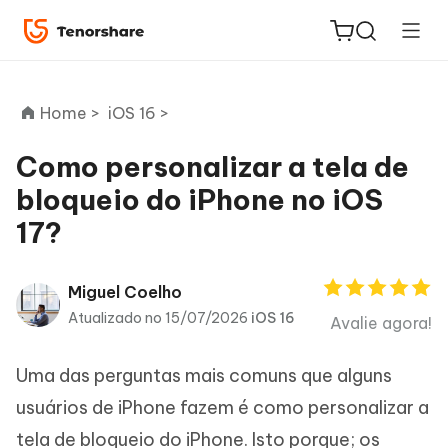
Home >
iOS 16 >
Como personalizar a tela de
bloqueio do iPhone no iOS
ReiBoot
17?
for iOS
PDNob
Miguel Coelho
Novo
PDF
Atualizado no 15/07/2026
iOS 16
Avalie agora!
Editor
Uma das perguntas mais comuns que alguns
iAnyGo
usuários de iPhone fazem é como personalizar a
tela de bloqueio do iPhone. Isto porque; os