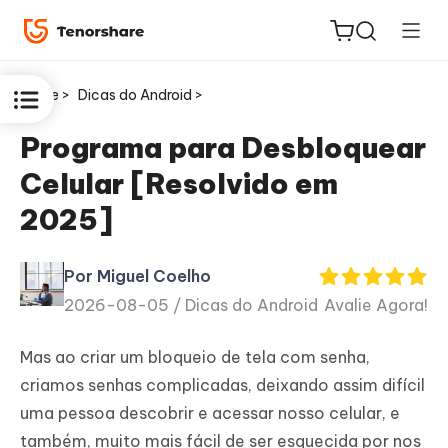
Home >
Dicas do Android >
Programa para Desbloquear
Celular [Resolvido em
ReiBoot
2025]
for iOS
Por Miguel Coelho
PDNob
2026-08-05 /
Dicas do Android
Avalie Agora!
Novo
PDF
Editor
Mas ao criar um bloqueio de tela com senha,
criamos senhas complicadas, deixando assim difícil
iAnyGo
uma pessoa descobrir e acessar nosso celular, e
também, muito mais fácil de ser esquecida por nos