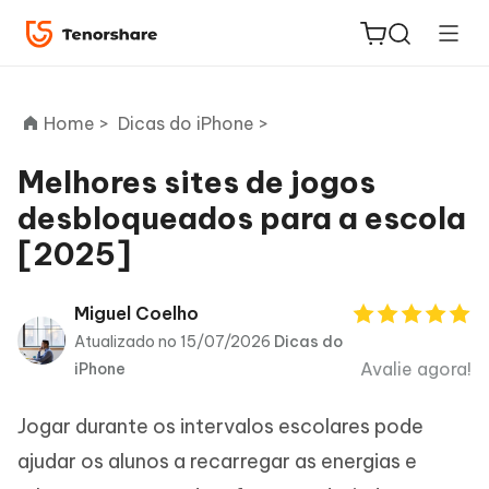
Home >
Dicas do iPhone >
Melhores sites de jogos
desbloqueados para a escola
ReiBoot
[2025]
for iOS
PDNob
Miguel Coelho
Novo
PDF
Atualizado no 15/07/2026
Dicas do
Editor
Avalie agora!
iPhone
iAnyGo
Jogar durante os intervalos escolares pode
ajudar os alunos a recarregar as energias e