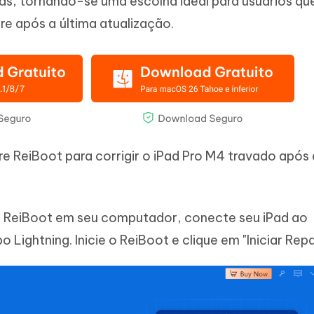
as, tornando-se uma escolha ideal para usuários qu
e após a última atualização.
e ReiBoot para corrigir o iPad Pro M4 travado após 
re ReiBoot em seu computador, conecte seu iPad ao
ightning. Inicie o ReiBoot e clique em "Iniciar Repa