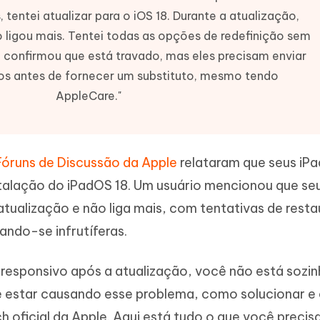
Novo
tentei atualizar para o iOS 18. Durante a atualização,
 - APP GPS Falso para
iCareFone Transferir APP
me o conteúdo da IA em algo
nte ao humano
d
Transferir bate-papo do Whatsapp
 ligou mais. Tentei todas as opções de redefinição sem
Android/iPhone
a localização do Android sem PC
 confirmou que está travado, mas eles precisam enviar
os antes de fornecer um substituto, mesmo tendo
p Pro APP
AppleCare."
iPhone com IA gratuitamente
Fóruns de Discussão da Apple
relataram que seus iP
talação do iPadOS 18. Um usuário mencionou que se
tualização e não liga mais, com tentativas de resta
ndo-se infrutíferas.
responsivo após a atualização, você não está sozin
 estar causando esse problema, como solucionar e c
h oficial da Apple. Aqui está tudo o que você precis