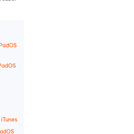
 iPadOS
iPadOS
 iTunes
iPadOS