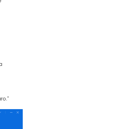
e
a
ro."