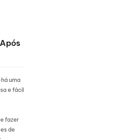
 Após
o—há uma
a e fácil
e fazer
ões de