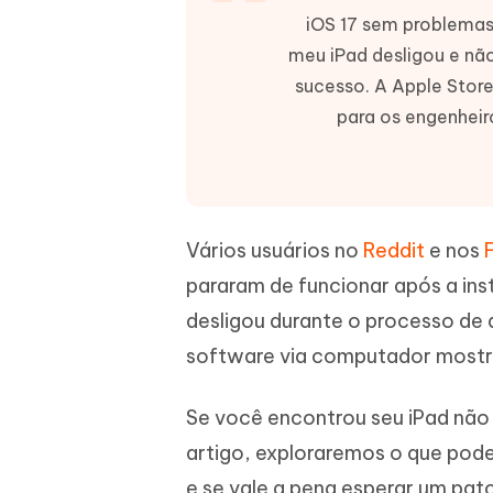
iOS 17 sem problemas, 
iAnyGo- iOS APP
iAnyGo
Escreva de forma mais inteligente,
Transfor
rápida e melhor com IA
semelha
Androi
Alterar a localização do iPhone sem PC
meu iPad desligou e não
Alterar 
sucesso. A Apple Store
para os engenheir
UltData for Android APP
Cleanu
Recuperar dados do Android sem PC
Limpe o 
Vários usuários no
Reddit
e nos
pararam de funcionar após a ins
desligou durante o processo de a
software via computador mostra
Se você encontrou seu iPad não 
artigo, exploraremos o que pode
e se vale a pena esperar um patc