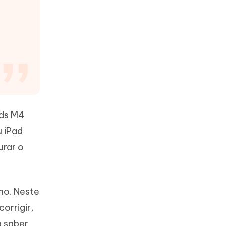
Mais dicas úteis
ads M4
u iPad
urar o
ho. Neste
orrigir,
a saber