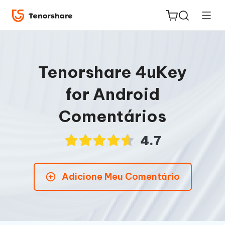
Tenorshare 4uKey
for Android
ReiBoot
Comentários
for iOS
4.7
PDNob
Novo
PDF
Editor
Adicione Meu Comentário
iAnyGo