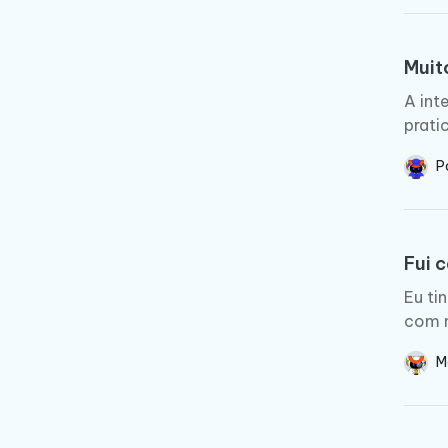
Muito
A int
prati
P
Fui 
Eu ti
com m
M