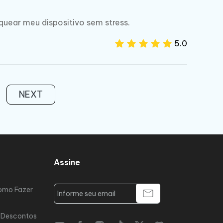
uear meu dispositivo sem stress.
5.0
NEXT
Assine
omo Fazer
 Descontos