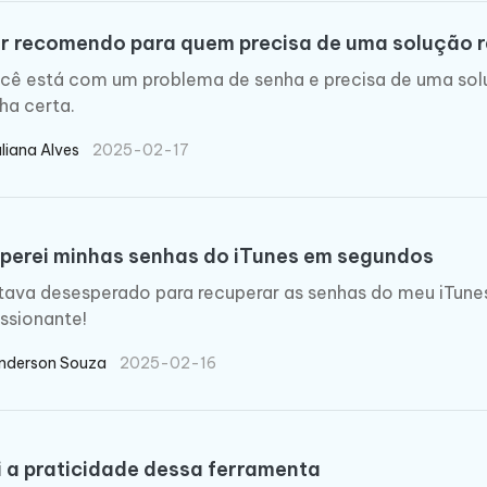
Novo
 - APP GPS Falso para
iCareFone Transferir APP
me o conteúdo da IA em algo
r recomendo para quem precisa de uma solução 
nte ao humano
d
Transferir bate-papo do Whatsapp
Android/iPhone
a localização do Android sem PC
cê está com um problema de senha e precisa de uma solu
ha certa.
p Pro APP
uliana Alves
2025-02-17
iPhone com IA gratuitamente
perei minhas senhas do iTunes em segundos
tava desesperado para recuperar as senhas do meu iTunes
ssionante!
nderson Souza
2025-02-16
 a praticidade dessa ferramenta