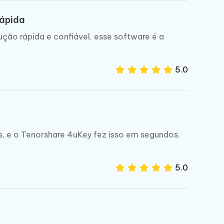
rápida
ção rápida e confiável, esse software é a
5.0
Mais dicas úteis
, e o Tenorshare 4uKey fez isso em segundos.
5.0