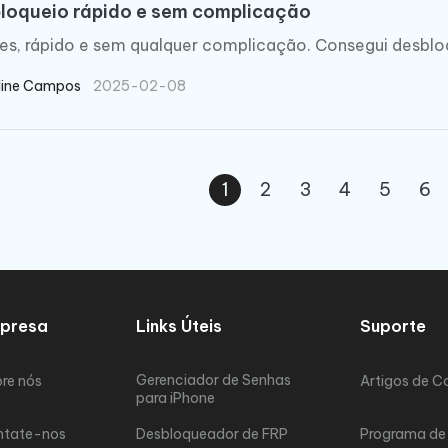
loqueio rápido e sem complicação
es, rápido e sem qualquer complicação. Consegui desbloq
line Campos
2025-02-08
1
2
3
4
5
6
presa
Links Úteis
Suporte
Gerenciador de Senhas
re nós
Artigos de C
para iPhone
ntate-nos
Desbloqueador de FRP
Programa de