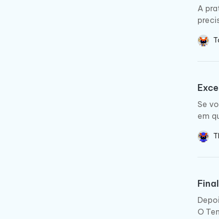
A pra
preci
T
Exce
Se vo
em qu
T
Fina
Depoi
O Ten