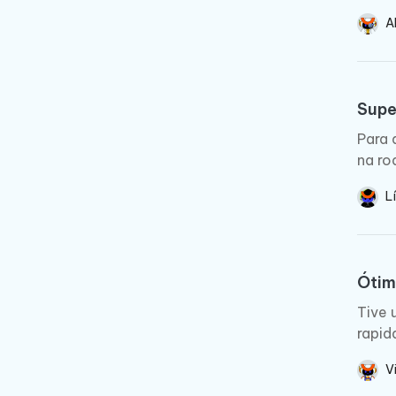
A
Supe
Para 
na ro
L
Ótim
Tive 
rapid
V