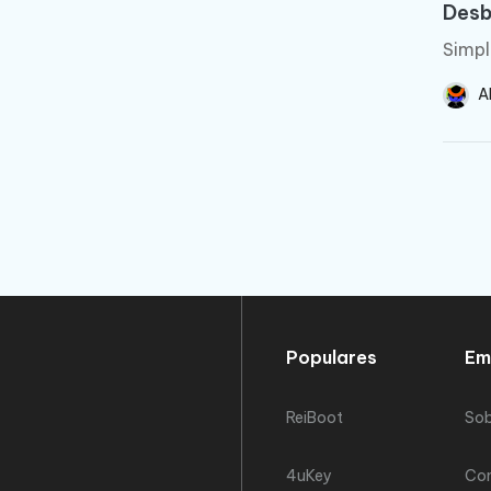
Desb
Simpl
A
Populares
Em
ReiBoot
Sob
4uKey
Co