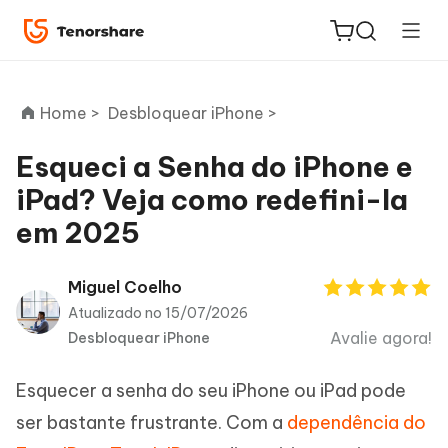
Home >
Desbloquear iPhone >
Esqueci a Senha do iPhone e
iPad? Veja como redefini-la
ReiBoot
em 2025
for iOS
PDNob
Miguel Coelho
Novo
PDF
Atualizado no 15/07/2026
Editor
Avalie agora!
Desbloquear iPhone
iAnyGo
Esquecer a senha do seu iPhone ou iPad pode
ser bastante frustrante. Com a
dependência do