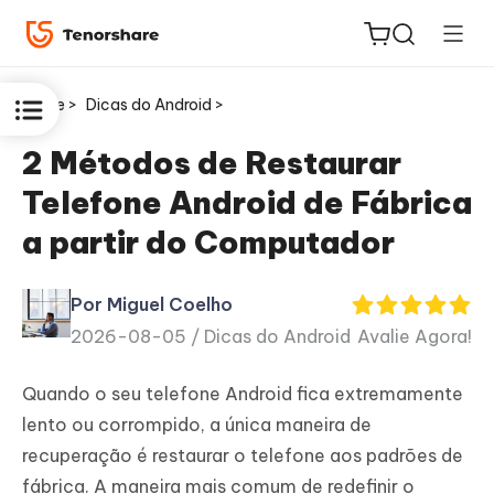
Home >
Dicas do Android >
2 Métodos de Restaurar
Telefone Android de Fábrica
ReiBoot
a partir do Computador
for iOS
Por Miguel Coelho
PDNob
2026-08-05 /
Dicas do Android
Avalie Agora!
Novo
PDF
Editor
Quando o seu telefone Android fica extremamente
lento ou corrompido, a única maneira de
iAnyGo
recuperação é restaurar o telefone aos padrões de
fábrica. A maneira mais comum de redefinir o