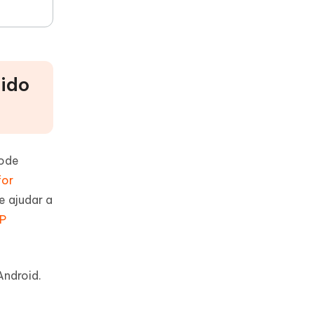
pido
pode
for
e ajudar a
RP
Android.