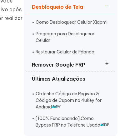
 você
Desbloqueio de Tela
tivo após
 realizar
Como Desbloquear Celular Xiaomi
Programa para Desbloquear
Celular
Mais dicas úteis
Restaurar Celular de Fábrica
Remover Google FRP
Últimas Atualizações
FRP Removedor Tudo em Um
Utility FRP Bypass
Obtenha Código de Registro &
Código de Cupom no 4uKey for
Programa Remover Conta Google
Android
[100% Funcionando] Como
Bypass FRP no Telefone Usado