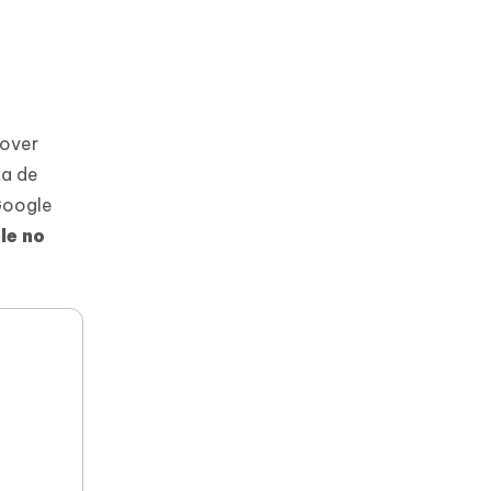
mover
ta de
Google
le no