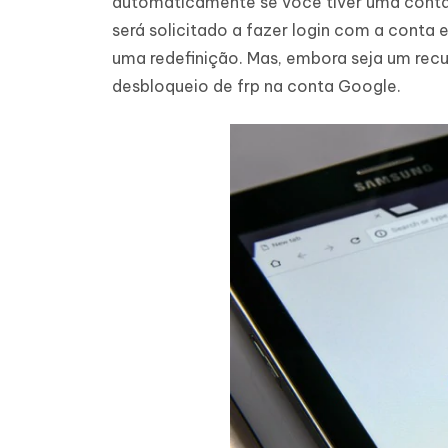
automaticamente se você tiver uma conta
iAnyGo- iOS APP
iAnyGo
Escreva de forma mais inteligente,
Transfor
será solicitado a fazer login com a conta 
rápida e melhor com IA
semelha
Androi
Alterar a localização do iPhone sem PC
uma redefinição. Mas, embora seja um recu
Alterar 
desbloqueio de frp na conta Google.
UltData for Android APP
Cleanu
Recuperar dados do Android sem PC
Limpe o 