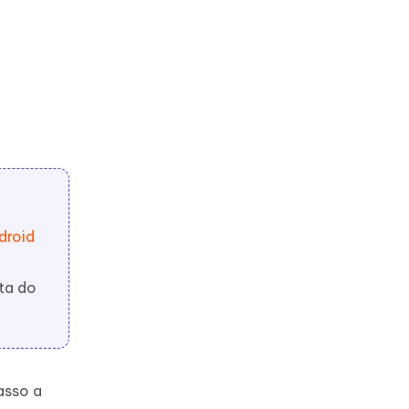
droid
ta do
asso a