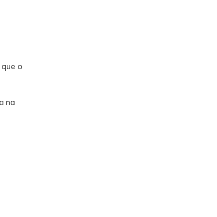
 que o
a na