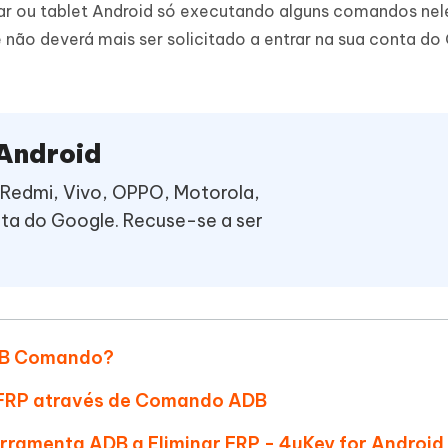
Novo
ar ou tablet Android só executando alguns comandos nel
 - APP GPS Falso para
iCareFone Transferir APP
me o conteúdo da IA em algo
ão deverá mais ser solicitado a entrar na sua conta do
nte ao humano
d
Transferir bate-papo do Whatsapp
Android/iPhone
a localização do Android sem PC
p Pro APP
iPhone com IA gratuitamente
 Android
Redmi, Vivo, OPPO, Motorola,
ta do Google. Recuse-se a ser
ADB Comando?
 FRP através de Comando ADB
erramenta ADB a Eliminar FRP - 4uKey for Android