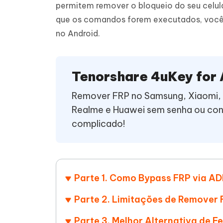
permitem remover o bloqueio do seu celul
iAnyGo- iOS APP
iAnyGo
Escreva de forma mais inteligente,
Transfor
que os comandos forem executados, você n
rápida e melhor com IA
semelha
Androi
Alterar a localização do iPhone sem PC
no Android.
Alterar 
UltData for Android APP
Cleanu
Recuperar dados do Android sem PC
Limpe o 
Tenorshare 4uKey for
Remover FRP no Samsung, Xiaomi, 
Realme e Huawei sem senha ou con
complicado!
Parte 1. Como Bypass FRP via 
Parte 2. Limitações de Remover
Parte 3. Melhor Alternativa de F