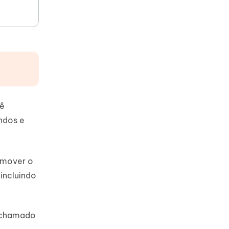
cê
ndos e
emover o
incluindo
A chamado