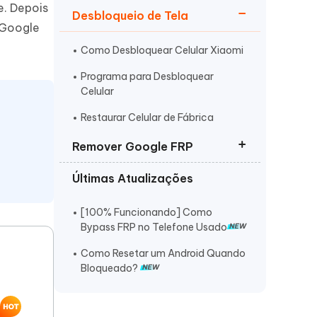
e. Depois
Desbloqueio de Tela
 Google
Como Desbloquear Celular Xiaomi
Programa para Desbloquear
Celular
Mais dicas úteis
Restaurar Celular de Fábrica
Remover Google FRP
Últimas Atualizações
FRP Removedor Tudo em Um
Utility FRP Bypass
[100% Funcionando] Como
Bypass FRP no Telefone Usado
Programa Remover Conta Google
Como Resetar um Android Quando
Bloqueado?