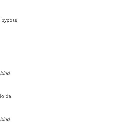
e bypass
-bind
do de
-bind