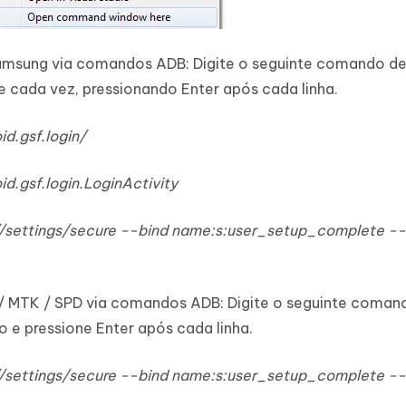
Samsung via comandos ADB: Digite o seguinte comando d
cada vez, pressionando Enter após cada linha.
id.gsf.login/
d.gsf.login.LoginActivity
t://settings/secure --bind name:s:user_setup_complete -
/ MTK / SPD via comandos ADB: Digite o seguinte coman
e pressione Enter após cada linha.
t://settings/secure --bind name:s:user_setup_complete -