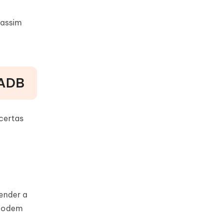
 assim
 ADB
certas
ender a
 podem