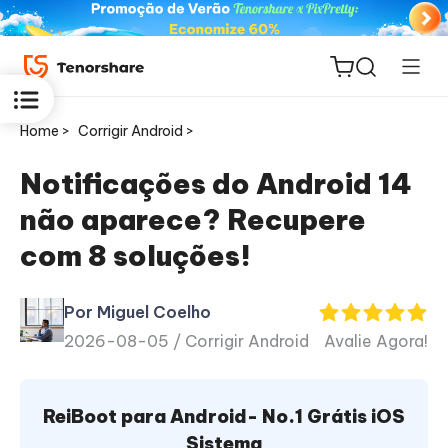
Home >
Corrigir Android >
Notificações do Android 14
não aparece? Recupere
ReiBoot
com 8 soluções!
for iOS
Por Miguel Coelho
PDNob
2026-08-05 /
Corrigir Android
Avalie Agora!
Novo
PDF
Editor
ReiBoot para Android- No.1 Grátis iOS
iAnyGo
Sistema