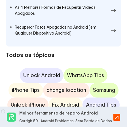
As 4 Melhores Formas de Recuperar Vídeos
Apagados
Recuperar Fotos Apagadas no Android [em
Qualquer Dispositivo Android]
Todos os tópicos
Unlock Android
WhatsApp Tips
iPhone Tips
change location
Samsung
Unlock iPhone
Fix Android
Android Tips
Melhor ferramenta de reparo Android
iOS 17
iPhone Fix
SIM Unlock
iOS App
Corrigir 50+ Android Problemas, Sem Perda de Dados