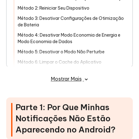
Método 2: Reiniciar Seu Dispositivo
Método 3: Desativar Configurações de Otimização
de Bateria
Método 4: Desativar Modo Economia de Energia e
Modo Economia de Dados
Método 5: Desativar o Modo Não Perturbe
Método 6: Limpar o Cache do Aplicativo
Método 7: Restaurar o Dispositivo para as
Mostrar Mais
Configurações de Fábrica
Método 8: Recuperar as Notificações do Android 14
com a Ferramenta de Reparar Sistema Android
Parte 1: Por Que Minhas
Conclusão
Notificações Não Estão
Aparecendo no Android?