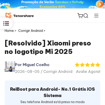
Home >
Corrigir Android >
[Resolvido] Xiaomi preso
no logotipo Mi 2025
ReiBoot
for iOS
Por Miguel Coelho
2026-08-05 /
Corrigir Android
Avalie Agora!
PDNob
Novo
PDF
Editor
ReiBoot para Android- No.1 Grátis iOS
Sistema
iAnyGo
Seu telefone Android está preso no modo