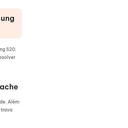
sung
ng S20,
esolver
cache
rde. Além
 trava