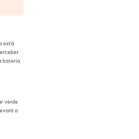
a está
perceber
a bateria
ar verde
levará a