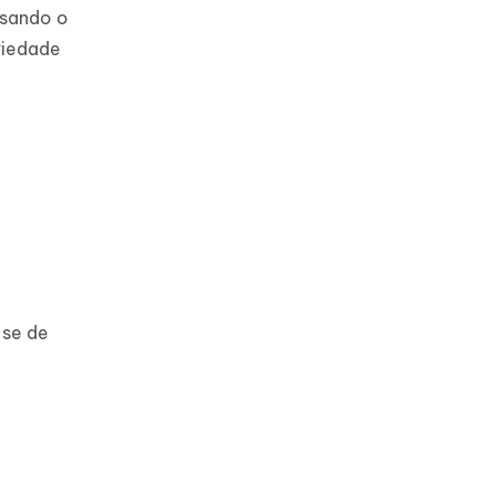
usando o
riedade
-se de