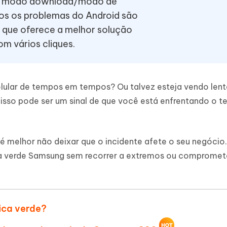
 no modo download/modo de
IA
s os problemas do Android são
Hot
hare AI Bypass
Novo
, que oferece a melhor solução
 - APP GPS Falso para
iCareFone Transferir APP
me o conteúdo da IA em algo
om vários cliques.
nte ao humano
d
Transferir bate-papo do Whatsapp
Android/iPhone
a localização do Android sem PC
p Pro APP
elular de tempos em tempos? Ou talvez esteja vendo len
iPhone com IA gratuitamente
m, isso pode ser um sinal de que você está enfrentando o 
 melhor não deixar que o incidente afete o seu negócio. 
ela verde Samsung sem recorrer a extremos ou compromet
fica verde?