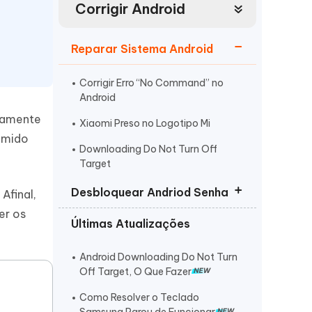
Corrigir Android
Mais dicas úteis
Começar
Assista agora
Reparar Sistema Android
Corrigir Erro “No Command” no
Android
tamente
Xiaomi Preso no Logotipo Mi
temido
Mais dicas úteis
Downloading Do Not Turn Off
Target
Desbloquear Andriod Senha
Afinal,
er os
Últimas Atualizações
Top 10 Removedor de Conta
Google FRP
Android Downloading Do Not Turn
Meu Celular Não Reconhece a
Off Target, O Que Fazer
Senha
Como Resolver o Teclado
Desbloquear Bootloader Xiaomi