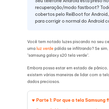
Seu telefone Android está preso
Ver todos os produtos
Celular
recuperação/modo fastboot? Todo
Tenorshare AI Writer
Tenors
cobertos pelo ReiBoot for Android
iAnyGo- iOS APP
iAnyGo
Escreva de forma mais inteligente,
Transfor
para corrigir o normal do Android c
rápida e melhor com IA
semelha
Androi
Alterar a localização do iPhone sem PC
Alterar 
UltData for Android APP
Cleanu
Você tem notado luzes piscando no seu c
Recuperar dados do Android sem PC
Limpe o 
uma
luz verde
pálida se infiltrando? Se si
"samsung galaxy s20 tela verde".
Embora possa estar em estado de pânico, é
existem várias maneiras de lidar com a t
dados preciosos.
Parte 1: Por que a tela Samsung 