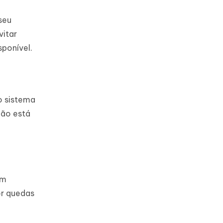
seu
vitar
sponível.
o sistema
não está
ém
or quedas