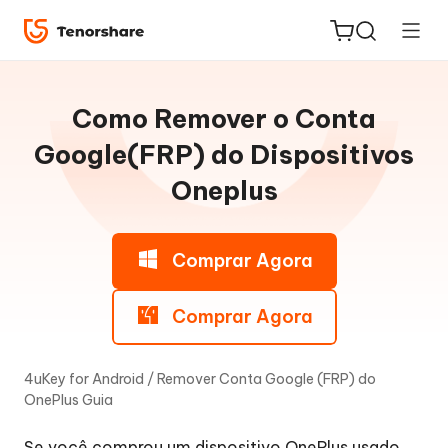
Guia
do
Como Remover o Conta
Win
Google(FRP) do Dispositivos
Oneplus
Remover
ReiBoot
o
for iOS
bloqueio
Comprar Agora
de
PDNob
tela
Novo
PDF
Comprar Agora
do
Editor
Android
sem
4uKey for Android
/
Remover Conta Google (FRP) do
iAnyGo
senha
OnePlus Guia
Remover
Se você comprou um dispositivo OnePlus usado