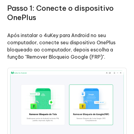
Passo 1: Conecte o dispositivo
Remover
OnePlus
o
Conta
Após instalar o 4uKey para Android no seu
Google(FRP)
computador, conecte seu dispositivo OnePlus
do
bloqueado ao computador, depois escolha a
Vivo
função "Remover Bloqueio Google (FRP)".
Remover
o
Conta
Google(FRP)
do
Oneplus
Passo
1:
Conecte
o