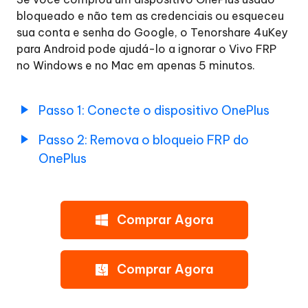
o
bloqueado e não tem as credenciais ou esqueceu
Conta
sua conta e senha do Google, o Tenorshare 4uKey
Google(FRP)
para Android pode ajudá-lo a ignorar o Vivo FRP
do
no Windows e no Mac em apenas 5 minutos.
Samsung
Remover
Passo 1: Conecte o dispositivo OnePlus
o
Passo 2: Remova o bloqueio FRP do
Conta
OnePlus
Google(FRP)
do
Xiaomi/Redmi
Comprar Agora
Remover
o
Conta
Comprar Agora
Google(FRP)
do
OPPO/Realme