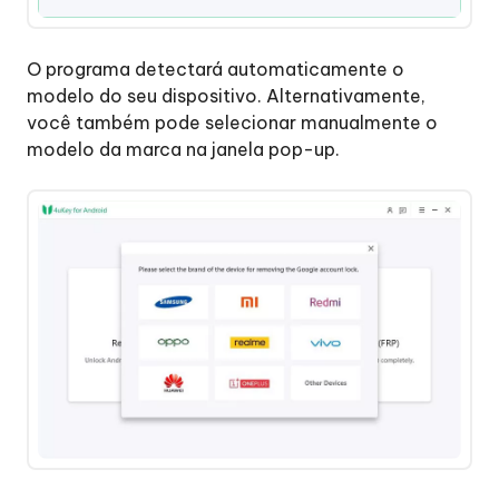
dispositivo
OnePlus
O programa detectará automaticamente o
Passo
modelo do seu dispositivo. Alternativamente,
2:
você também pode selecionar manualmente o
Remover
modelo da marca na janela pop-up.
o
bloqueio
FRP
do
OnePlus