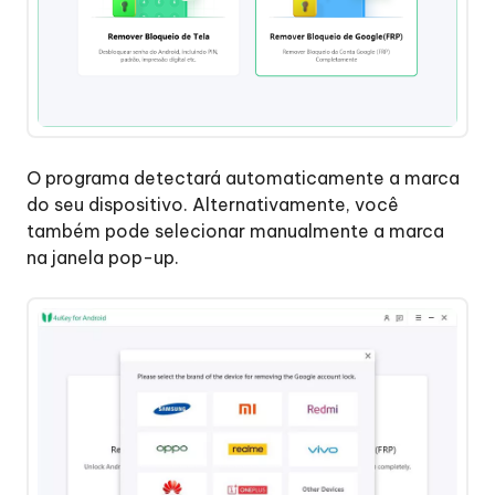
Conta
Google(FRP)
do
Vivo
Remover
o
O programa detectará automaticamente a marca
Conta
do seu dispositivo. Alternativamente, você
Google(FRP)
também pode selecionar manualmente a marca
do
na janela pop-up.
Oneplus