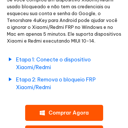
Remover
usado bloqueado e não tem as credenciais ou
o
esqueceu sua conta e senha do Google, o
Conta
Tenorshare 4uKey para Android pode ajudar você
Google(FRP)
a ignorar o Xiaomi/Redmi FRP no Windows e no
do
Mac em apenas 5 minutos. Ele suporta dispositivos
Samsung
Xiaomi e Redmi executando MIUI 10-14.
Remover
o
Etapa 1: Conecte o dispositivo
Conta
Xiaomi/Redmi
Google(FRP)
do
Etapa 2: Remova o bloqueio FRP
Xiaomi/Redmi
Xiaomi/Redmi
Etapa
1:
Conecte
Comprar Agora
o
dispositivo