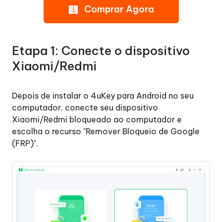
Xiaomi/Redmi
Comprar Agora
Etapa
2:
Remova
Etapa 1: Conecte o dispositivo
o
Xiaomi/Redmi
bloqueio
FRP
Xiaomi/Redmi
Depois de instalar o 4uKey para Android no seu
computador, conecte seu dispositivo
Remover
Xiaomi/Redmi bloqueado ao computador e
o
escolha o recurso "Remover Bloqueio de Google
Conta
(FRP)".
Google(FRP)
do
OPPO/Realme
Remover
o