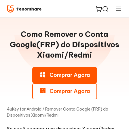
Guia
do
Como Remover o Conta
Win
Google(FRP) do Dispositivos
Xiaomi/Redmi
Remover
ReiBoot
o
for iOS
bloqueio
Comprar Agora
de
PDNob
tela
Novo
PDF
Comprar Agora
do
Editor
Android
sem
4uKey for Android
/
Remover Conta Google (FRP) do
iAnyGo
senha
Dispositivos Xiaomi/Redmi
v
Se você comprou um dispositivo Xiaomi/Redmi