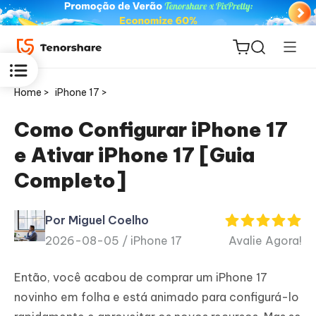
Home >
iPhone 17 >
Como Configurar iPhone 17
e Ativar iPhone 17 [Guia
ReiBoot
Completo]
for iOS
Por Miguel Coelho
PDNob
2026-08-05 /
iPhone 17
Avalie Agora!
Novo
PDF
Editor
Então, você acabou de comprar um iPhone 17
novinho em folha e está animado para configurá-lo
iAnyGo