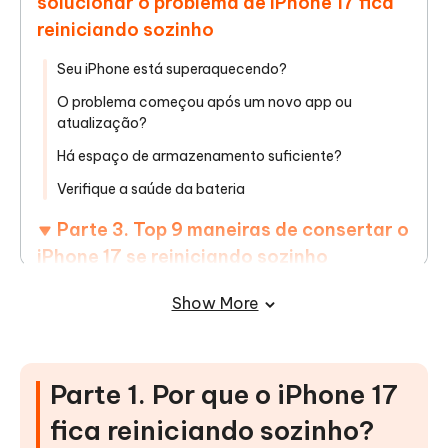
solucionar o problema de iPhone 17 fica
reiniciando sozinho
Seu iPhone está superaquecendo?
O problema começou após um novo app ou
atualização?
Há espaço de armazenamento suficiente?
Verifique a saúde da bateria
Parte 3. Top 9 maneiras de consertar o
iPhone 17 se reiniciando sozinho
Solução 1: Forçar reinício do iPhone 17
Show More
Solução 2: Excluir apps recentemente instalados ou
problemáticos
Solução 3: Colocar o iPhone no modo de
Parte 1. Por que o iPhone 17
recuperação
fica reiniciando sozinho?
Solução 4: Liberar espaço de armazenamento