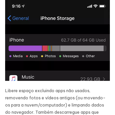
Libere espaço excluindo apps não usados,
removendo fotos e vídeos antigos (ou movendo-
os para a nuvem/computador) e limpando dados
do navegador. Também descarregue apps que