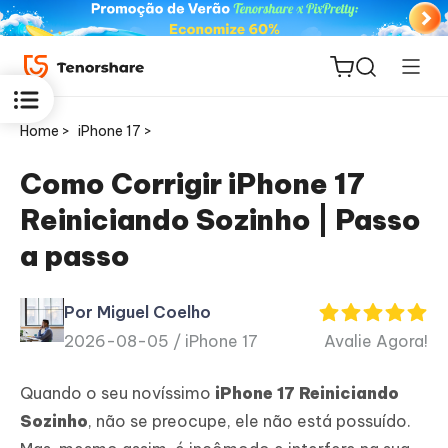
Home >
iPhone 17 >
Como Corrigir iPhone 17
Reiniciando Sozinho | Passo
ReiBoot
a passo
for iOS
Por Miguel Coelho
PDNob
2026-08-05 /
iPhone 17
Avalie Agora!
Novo
PDF
Editor
Quando o seu novíssimo
iPhone 17 Reiniciando
Sozinho
, não se preocupe, ele não está possuído.
iAnyGo