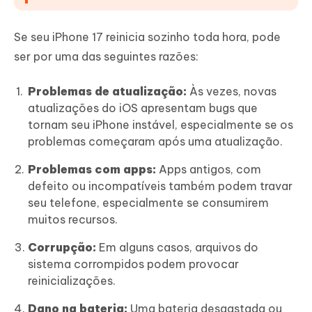
Solução 5: Usar ReiBoot para reparar o sistema iOS
(sem perda de dados)
Se seu iPhone 17 reinicia sozinho toda hora, pode
Solução 6: Atualizar para a versão mais recente do
ser por uma das seguintes razões:
iOS
Problemas de atualização:
Solução 7: Redefinir todas as configurações
Às vezes, novas
atualizações do iOS apresentam bugs que
Solução 8: Restaurar o iPhone pelo iTunes
tornam seu iPhone instável, especialmente se os
Solução 9: Redefinição de fábrica (se nada
problemas começaram após uma atualização.
funcionar)
Problemas com apps:
Apps antigos, com
defeito ou incompatíveis também podem travar
seu telefone, especialmente se consumirem
muitos recursos.
Corrupção:
Em alguns casos, arquivos do
sistema corrompidos podem provocar
reinicializações.
Dano na bateria:
Uma bateria desgastada ou