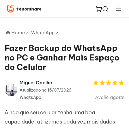
Home >
WhatsApp >
Fazer Backup do WhatsApp
no PC e Ganhar Mais Espaço
ReiBoot
do Celular
for iOS
PDNob
Miguel Coelho
Novo
PDF
Atualizado no 15/07/2026
Editor
Avalie agora!
WhatsApp
iAnyGo
Ainda que seu celular tenha uma boa
capacidade, utilizamos cada vez mais dados,