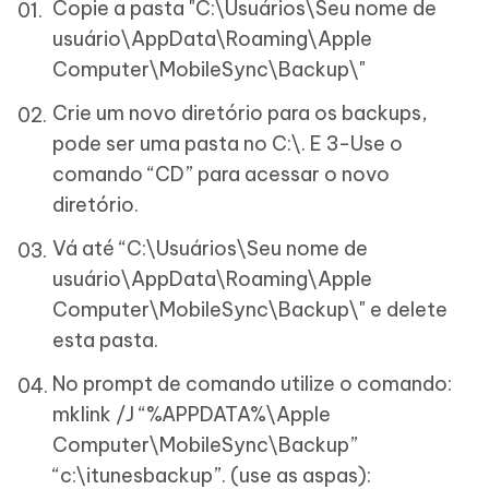
Copie a pasta "C:\Usuários\Seu nome de
usuário\AppData\Roaming\Apple
Computer\MobileSync\Backup\"
Crie um novo diretório para os backups,
pode ser uma pasta no C:\. E 3-Use o
comando “CD” para acessar o novo
diretório.
Vá até “C:\Usuários\Seu nome de
usuário\AppData\Roaming\Apple
Computer\MobileSync\Backup\" e delete
esta pasta.
No prompt de comando utilize o comando:
mklink /J “%APPDATA%\Apple
Computer\MobileSync\Backup”
“c:\itunesbackup”. (use as aspas):