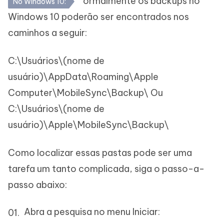
ormalmente os backups no
No Windows 10:
Windows 10 poderão ser encontrados nos
caminhos a seguir:
C:\Usuários\(nome de
usuário)\AppData\Roaming\Apple
Computer\MobileSync\Backup\ Ou
C:\Usuários\(nome de
usuário)\Apple\MobileSync\Backup\
Como localizar essas pastas pode ser uma
tarefa um tanto complicada, siga o passo-a-
passo abaixo:
Abra a pesquisa no menu Iniciar: